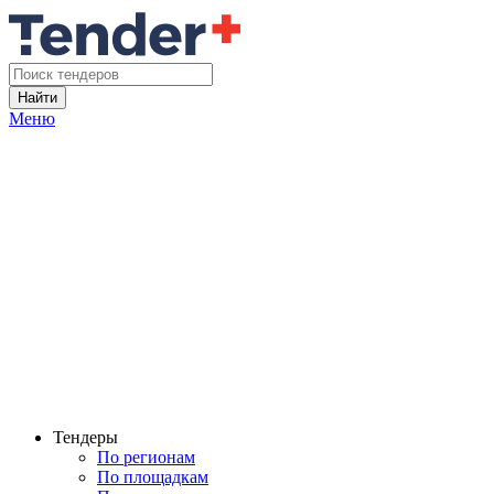
Найти
Меню
Тендеры
По регионам
По площадкам