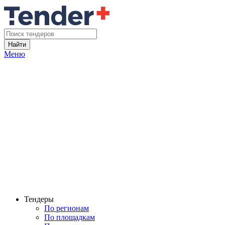
Найти
Меню
Тендеры
По регионам
По площадкам