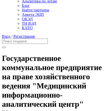
Аналитика по лотам
Блог
Найти партнера
Анкета ЭЦП
ОКЭД
ТН ВЭД
КАТО
Вход
/
Регистрация
Государственное
коммунальное предприятие
на праве хозяйственного
ведения "Медицинский
информационно-
аналитический центр"