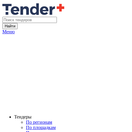
Найти
Меню
Тендеры
По регионам
По площадкам