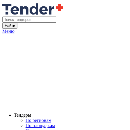
Найти
Меню
Тендеры
По регионам
По площадкам