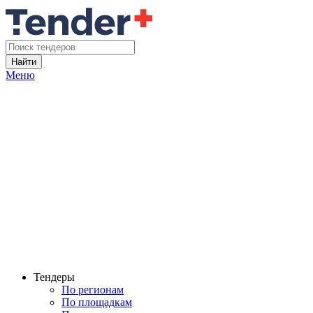
Найти
Меню
Тендеры
По регионам
По площадкам