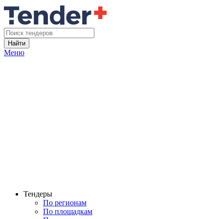
Найти
Меню
Тендеры
По регионам
По площадкам