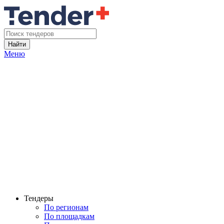
Найти
Меню
Тендеры
По регионам
По площадкам