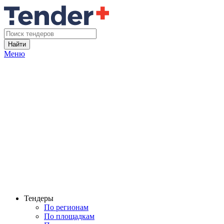
Найти
Меню
Тендеры
По регионам
По площадкам