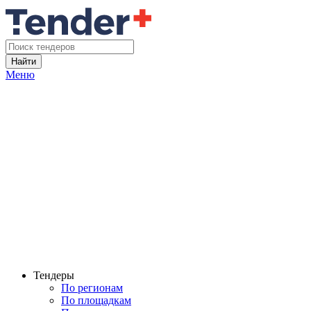
Найти
Меню
Тендеры
По регионам
По площадкам