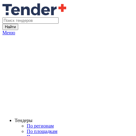
Найти
Меню
Тендеры
По регионам
По площадкам