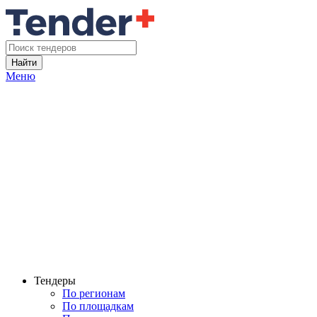
Найти
Меню
Тендеры
По регионам
По площадкам