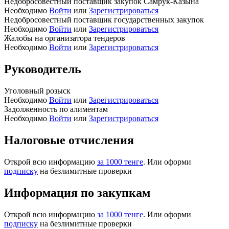
Недобросовестный поставщик закупок Самрук-Казына
Необходимо
Войти
или
Зарегистрироваться
Недобросовестный поставщик государственных закупок
Необходимо
Войти
или
Зарегистрироваться
Жалобы на организатора тендеров
Необходимо
Войти
или
Зарегистрироваться
Руководитель
Уголовный розыск
Необходимо
Войти
или
Зарегистрироваться
Задолженность по алиментам
Необходимо
Войти
или
Зарегистрироваться
Налоговые отчисления
Открой всю информацию
за 1000 тенге
. Или оформи
подписку
на безлимитные проверки
Информация по закупкам
Открой всю информацию
за 1000 тенге
. Или оформи
подписку
на безлимитные проверки