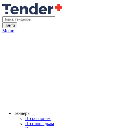
Найти
Меню
Тендеры
По регионам
По площадкам