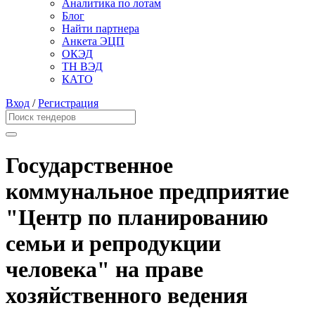
Аналитика по лотам
Блог
Найти партнера
Анкета ЭЦП
ОКЭД
ТН ВЭД
КАТО
Вход
/
Регистрация
Государственное
коммунальное предприятие
"Центр по планированию
семьи и репродукции
человека" на праве
хозяйственного ведения