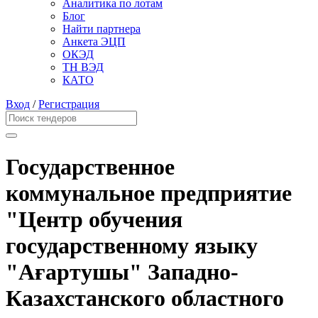
Аналитика по лотам
Блог
Найти партнера
Анкета ЭЦП
ОКЭД
ТН ВЭД
КАТО
Вход
/
Регистрация
Государственное
коммунальное предприятие
"Центр обучения
государственному языку
"Ағартушы" Западно-
Казахстанского областного