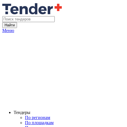
Найти
Меню
Тендеры
По регионам
По площадкам