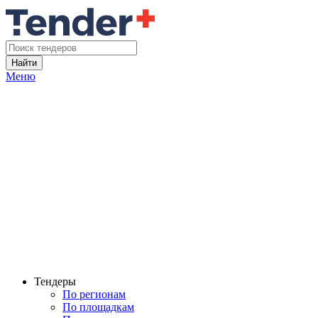
Найти
Меню
Тендеры
По регионам
По площадкам