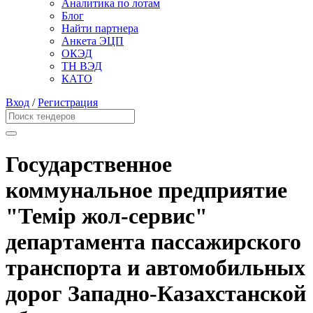
Аналитика по лотам
Блог
Найти партнера
Анкета ЭЦП
ОКЭД
ТН ВЭД
КАТО
Вход
/
Регистрация
Государственное
коммунальное предприятие
"Темір жол-сервис"
департамента пассажирского
транспорта и автомобильных
дорог Западно-Казахстанской