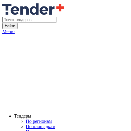
Найти
Меню
Тендеры
По регионам
По площадкам