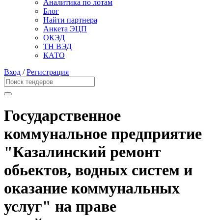
Аналитика по лотам
Блог
Найти партнера
Анкета ЭЦП
ОКЭД
ТН ВЭД
КАТО
Вход
/
Регистрация
Государственное
коммунальное предприятие
"Казалинский ремонт
обьектов, водных систем и
оказание коммунальных
услуг" на праве