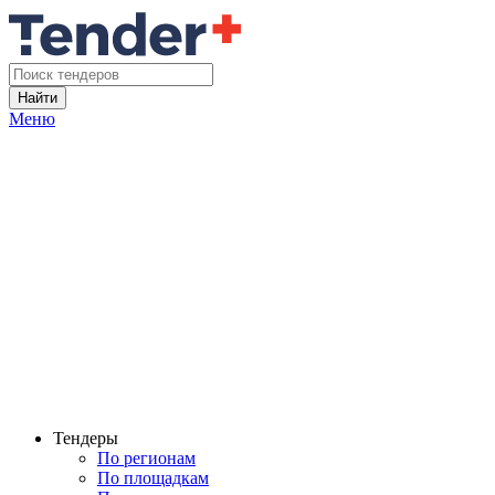
Найти
Меню
Тендеры
По регионам
По площадкам