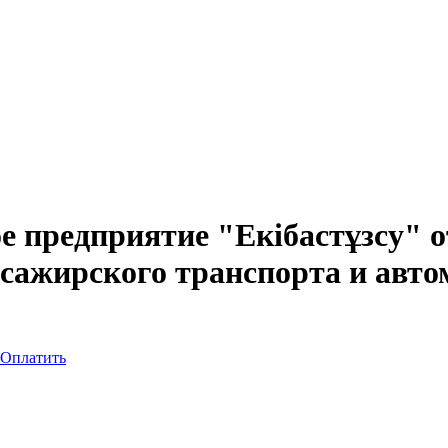
е предприятие "Екібастұзсу" 
ссажирского транспорта и авт
Оплатить