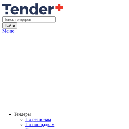
Найти
Меню
Тендеры
По регионам
По площадкам