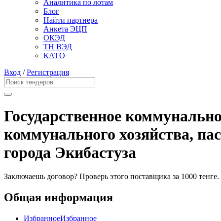
Аналитика по лотам
Блог
Найти партнера
Анкета ЭЦП
ОКЭД
ТН ВЭД
КАТО
Вход
/
Регистрация
Государственное коммунально
коммунального хозяйства, па
города Экибастуза
Заключаешь договор? Проверь этого поставщика
за 1000 тенге.
Общая информация
Избранное
Избранное