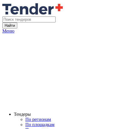
Найти
Меню
Тендеры
По регионам
По площадкам