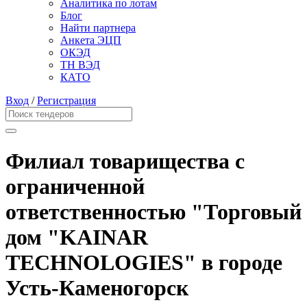
Аналитика по лотам
Блог
Найти партнера
Анкета ЭЦП
ОКЭД
ТН ВЭД
КАТО
Вход
/
Регистрация
Филиал товарищества с
ограниченной
ответственностью "Торговый
дом "KAINAR
TECHNOLOGIES" в городе
Усть-Каменогорск