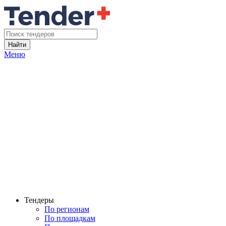
Найти
Меню
Тендеры
По регионам
По площадкам