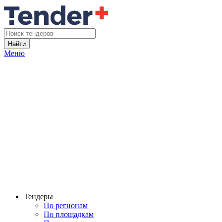
Найти
Меню
Тендеры
По регионам
По площадкам