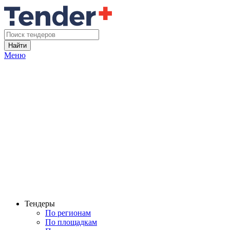
Найти
Меню
Тендеры
По регионам
По площадкам