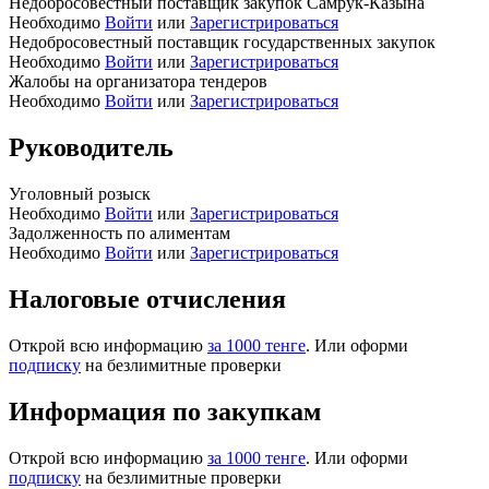
Недобросовестный поставщик закупок Самрук-Казына
Необходимо
Войти
или
Зарегистрироваться
Недобросовестный поставщик государственных закупок
Необходимо
Войти
или
Зарегистрироваться
Жалобы на организатора тендеров
Необходимо
Войти
или
Зарегистрироваться
Руководитель
Уголовный розыск
Необходимо
Войти
или
Зарегистрироваться
Задолженность по алиментам
Необходимо
Войти
или
Зарегистрироваться
Налоговые отчисления
Открой всю информацию
за 1000 тенге
. Или оформи
подписку
на безлимитные проверки
Информация по закупкам
Открой всю информацию
за 1000 тенге
. Или оформи
подписку
на безлимитные проверки