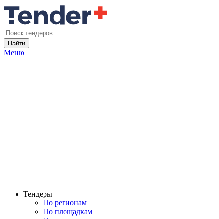
Найти
Меню
Тендеры
По регионам
По площадкам