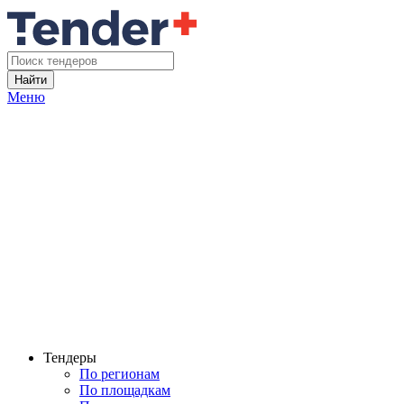
Найти
Меню
Тендеры
По регионам
По площадкам