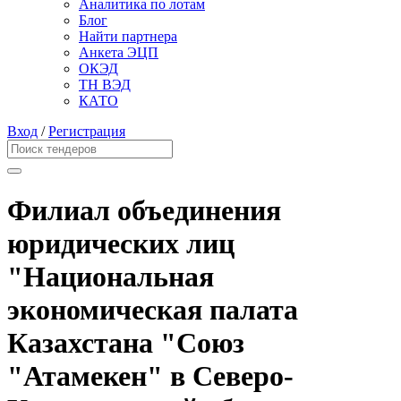
Аналитика по лотам
Блог
Найти партнера
Анкета ЭЦП
ОКЭД
ТН ВЭД
КАТО
Вход
/
Регистрация
Филиал объединения
юридических лиц
"Национальная
экономическая палата
Казахстана "Союз
"Атамекен" в Северо-