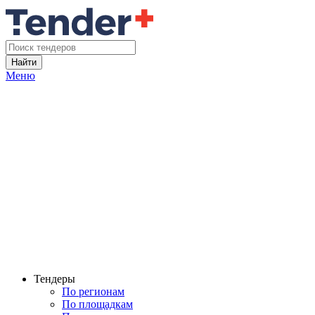
Найти
Меню
Тендеры
По регионам
По площадкам