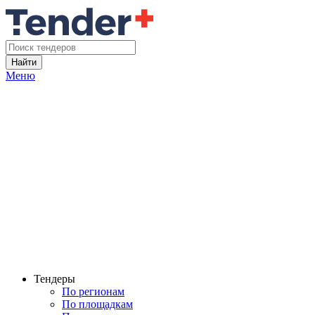
Найти
Меню
Тендеры
По регионам
По площадкам