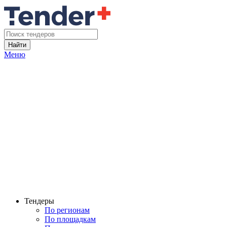
Найти
Меню
Тендеры
По регионам
По площадкам