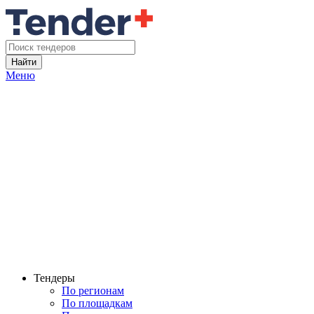
Найти
Меню
Тендеры
По регионам
По площадкам