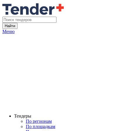
Найти
Меню
Тендеры
По регионам
По площадкам