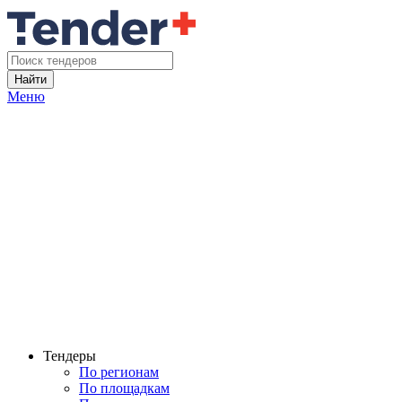
Найти
Меню
Тендеры
По регионам
По площадкам