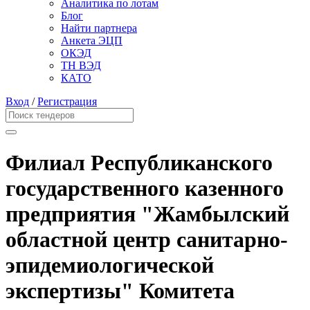
Аналитика по лотам
Блог
Найти партнера
Анкета ЭЦП
ОКЭД
ТН ВЭД
КАТО
Вход
/
Регистрация
Филиал Республиканского
государственного казенного
предприятия "Жамбылский
областной центр санитарно-
эпидемиологической
экспертизы" Комитета