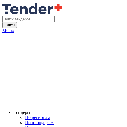
Найти
Меню
Тендеры
По регионам
По площадкам