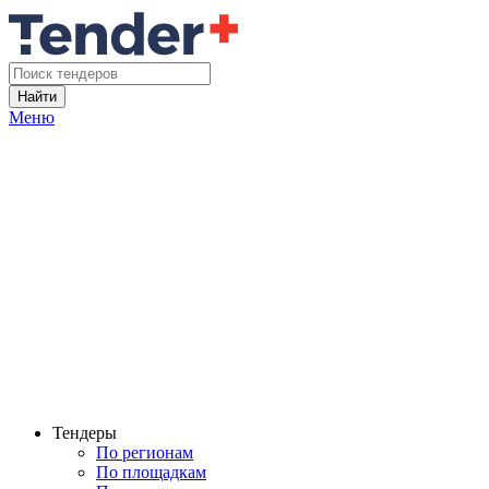
Найти
Меню
Тендеры
По регионам
По площадкам