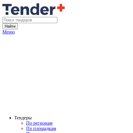
Найти
Меню
Тендеры
По регионам
По площадкам