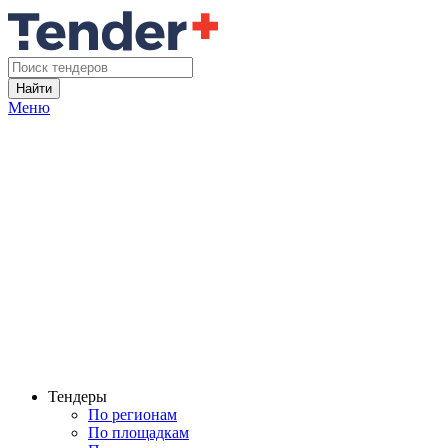
Найти
Меню
Тендеры
По регионам
По площадкам