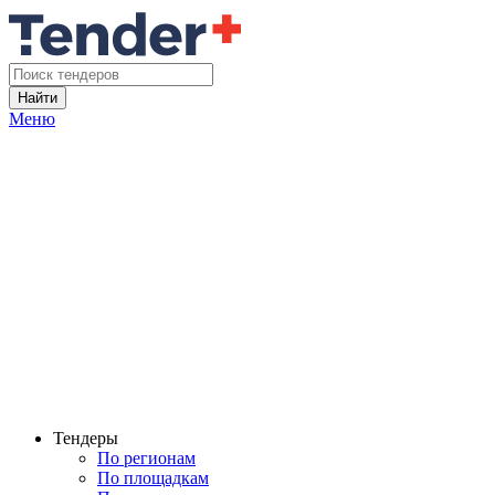
Найти
Меню
Тендеры
По регионам
По площадкам