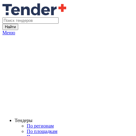
Найти
Меню
Тендеры
По регионам
По площадкам