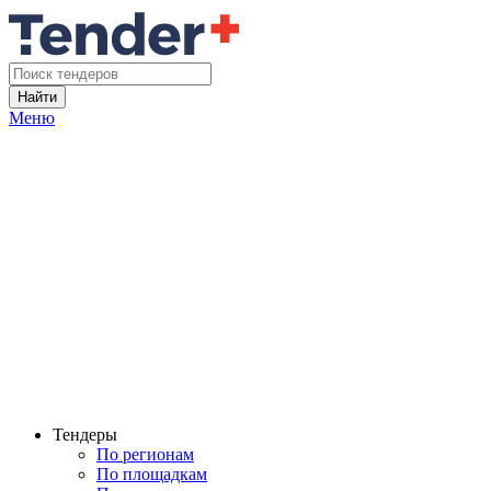
Найти
Меню
Тендеры
По регионам
По площадкам