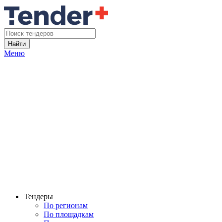
Найти
Меню
Тендеры
По регионам
По площадкам