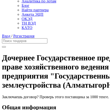
Аналитика по лотам
Блог
Найти партнера
Анкета ЭЦП
ОКЭД
ТН ВЭД
КАТО
Вход
/
Регистрация
Дочернее Государственное пре
праве хозяйственного ведения
предприятия "Государственны
землеустройства (Алматыго
Заключаешь договор? Проверь этого поставщика
за 1000 тенге.
Общая информация