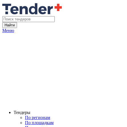
Найти
Меню
Тендеры
По регионам
По площадкам