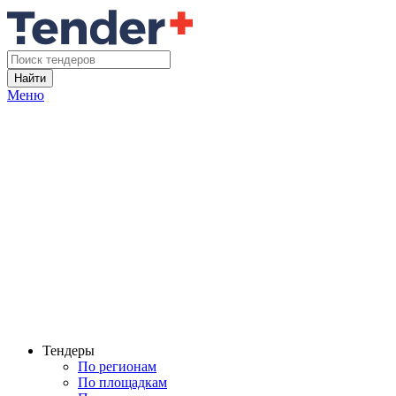
Найти
Меню
Тендеры
По регионам
По площадкам