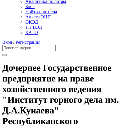
Аналитика по лотам
Блог
Найти партнера
Анкета ЭЦП
ОКЭД
ТН ВЭД
КАТО
Вход
/
Регистрация
Дочернее Государственное
предприятие на праве
хозяйственного ведения
"Институт горного дела им.
Д.А.Кунаева"
Республиканского