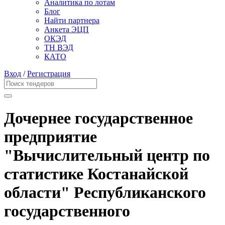
Аналитика по лотам
Блог
Найти партнера
Анкета ЭЦП
ОКЭД
ТН ВЭД
КАТО
Вход
/
Регистрация
Дочернее государственное
предприятие
"Вычислительный центр по
статистике Костанайской
области" Республиканского
государственного