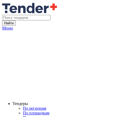
Найти
Меню
Тендеры
По регионам
По площадкам