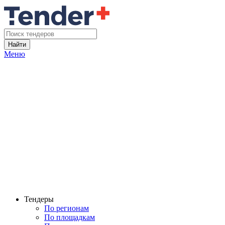
Найти
Меню
Тендеры
По регионам
По площадкам