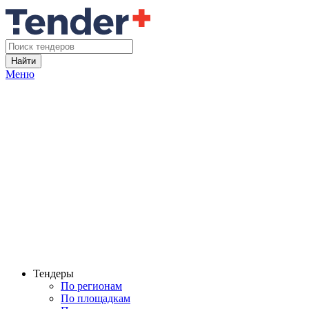
Найти
Меню
Тендеры
По регионам
По площадкам