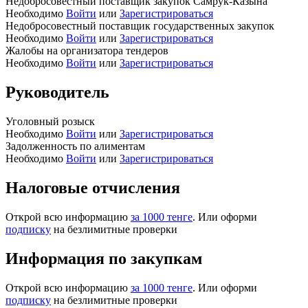
Недобросовестный поставщик закупок Самрук-Казына
Необходимо
Войти
или
Зарегистрироваться
Недобросовестный поставщик государственных закупок
Необходимо
Войти
или
Зарегистрироваться
Жалобы на организатора тендеров
Необходимо
Войти
или
Зарегистрироваться
Руководитель
Уголовный розыск
Необходимо
Войти
или
Зарегистрироваться
Задолженность по алиментам
Необходимо
Войти
или
Зарегистрироваться
Налоговые отчисления
Открой всю информацию
за 1000 тенге
. Или оформи
подписку
на безлимитные проверки
Информация по закупкам
Открой всю информацию
за 1000 тенге
. Или оформи
подписку
на безлимитные проверки