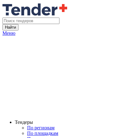
Найти
Меню
Тендеры
По регионам
По площадкам