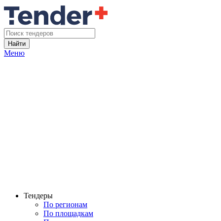
Найти
Меню
Тендеры
По регионам
По площадкам